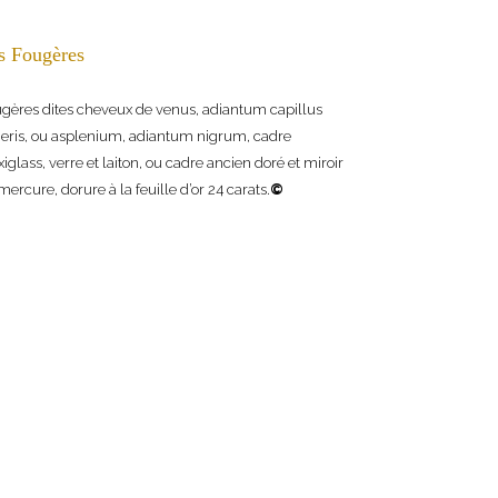
s Fougères
gères dites cheveux de venus, adiantum capillus
eris, ou asplenium, adiantum nigrum, cadre
xiglass, verre et laiton, ou cadre ancien doré et miroir
mercure, dorure à la feuille d’or 24 carats.
©