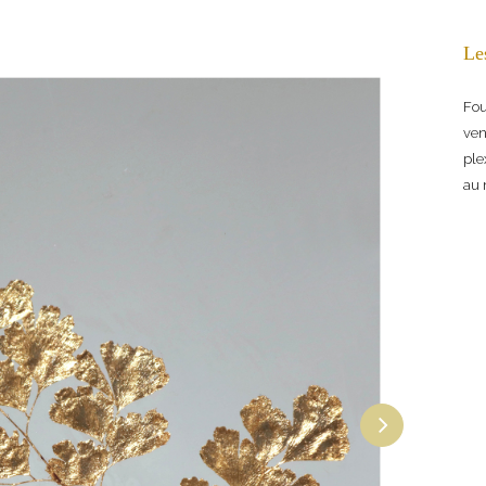
Le
Fou
ven
ple
au 