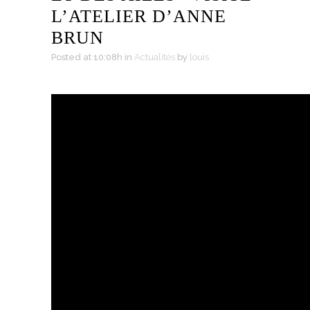
L’ATELIER D’ANNE
BRUN
Posted at 10:08h
in
Actualités
by
louis